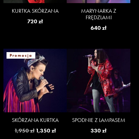
KURTKA SKÓRZANA
MARYNARKA Z
FRĘDZLAMI
720
zł
640
zł
Promocja
SKÓRZANA KURTKA
SPODNIE Z LAMPASEM
Pierwotna
Aktualna
1,950
zł
1,350
zł
330
zł
cena
cena