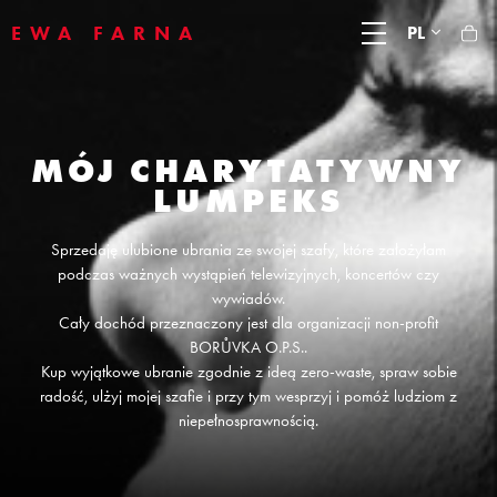
EWA FARNA
PL
MÓJ CHARYTATYWNY
LUMPEKS
Sprzedaję ulubione ubrania ze swojej szafy, które założyłam
podczas ważnych wystąpień telewizyjnych, koncertów czy
wywiadów.
Cały dochód przeznaczony jest dla organizacji non-profit
BORŮVKA O.P.S..
Kup wyjątkowe ubranie zgodnie z ideą zero-waste, spraw sobie
radość, ulżyj mojej szafie i przy tym wesprzyj i pomóż ludziom z
niepełnosprawnością.