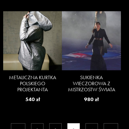
wynosiła:
wynosi:
1,950 zł.
1,350 zł.
METALICZNA KURTKA
SUKIENKA
POLSKIEGO
WIECZOROWA Z
PROJEKTANTA
MISTRZOSTW ŚWIATA
540
zł
980
zł