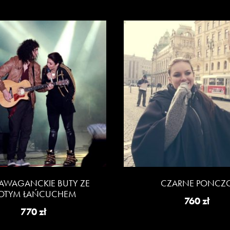
RAWAGANCKIE BUTY ZE
CZARNE PONCZ
ŁOTYM ŁAŃCUCHEM
760
zł
770
zł