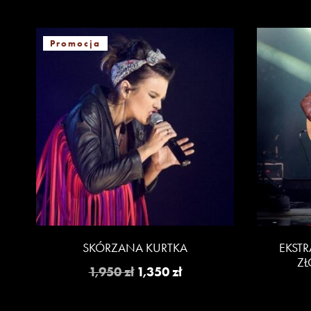
Promocja
SKÓRZANA KURTKA
EKST
Z
Pierwotna
Aktualna
1,950
zł
1,350
zł
cena
cena
wynosiła:
wynosi: