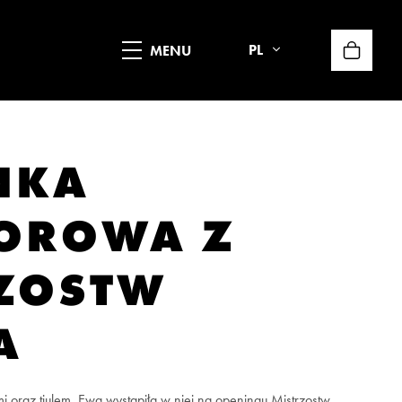
PL
NKA
OROWA Z
ZOSTW
A
i oraz tiulem. Ewa wystąpiła w niej na openingu Mistrzostw