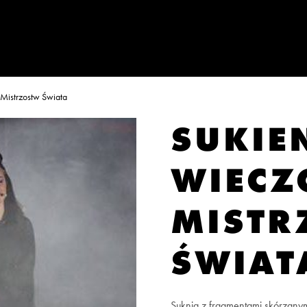
Mistrzostw Świata
SUKIE
WIECZ
MISTR
ŚWIAT
Suknia z fragmentami skórzanym