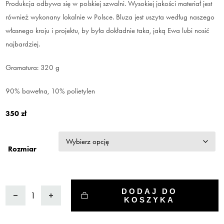
Produkcja odbywa się w polskiej szwalni. Wysokiej jakości materiał jest
również wykonany lokalnie w Polsce. Bluza jest uszyta według naszego
własnego kroju i projektu, by była dokładnie taka, jaką Ewa lubi nosić
najbardziej.
Gramatura: 320 g
90% bawełna, 10% polietylen
350
zł
Rozmiar
ilość
DODAJ DO
KOSZYKA
Bluza
BEŻOWA